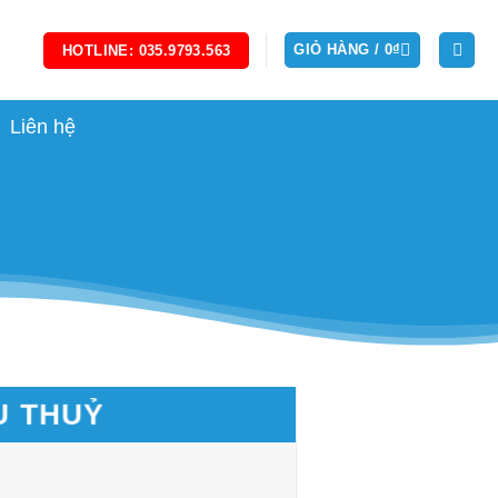
GIỎ HÀNG /
0
₫
HOTLINE: 035.9793.563
Liên hệ
U THUỶ