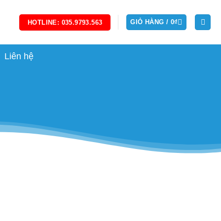
GIỎ HÀNG /
0
₫
HOTLINE: 035.9793.563
Liên hệ