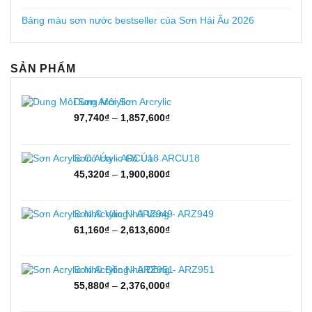
Bảng màu sơn nước bestseller của Sơn Hải Âu 2026
SẢN PHẨM
Dung Môi Sơn Arcrylic
Khoảng
97,740
₫
–
1,857,600
₫
giá:
từ
97,740₫
Sơn Acrylic Cỏ Úa - ARCU18
đến
Khoảng
45,320
₫
–
1,900,800
₫
1,857,600₫
giá:
từ
45,320₫
Sơn Acrylic Nhũ Vàng - ARZ949
đến
Khoảng
61,160
₫
–
2,613,600
₫
1,900,800₫
giá:
từ
61,160₫
Sơn Acrylic Nhũ Đồng - ARZ951
đến
Khoảng
55,880
₫
–
2,376,000
₫
2,613,600₫
giá:
từ