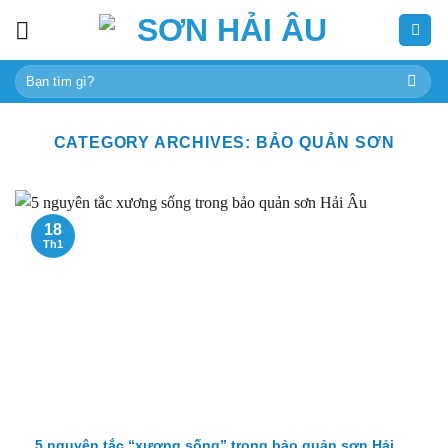
Skip
to
content
Tìm
kiếm:
CATEGORY ARCHIVES:
BẢO QUẢN SƠN
18
Th1
5 nguyên tắc “xương sống” trong bảo quản sơn Hải