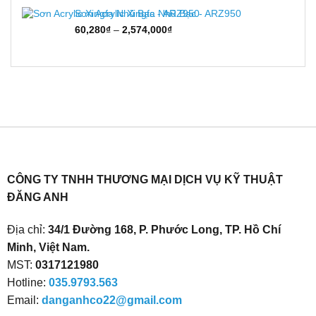
55,880₫
Sơn Acrylic Xingfa Nhũ Bạc - ARZ950
đến
Khoảng
60,280
₫
–
2,574,000
₫
2,376,000₫
giá:
từ
60,280₫
đến
2,574,000₫
CÔNG TY TNHH THƯƠNG MẠI DỊCH VỤ KỸ THUẬT
ĐĂNG ANH
Địa chỉ:
34/1 Đường 168, P. Phước Long, TP. Hồ Chí
Minh, Việt Nam.
MST:
0317121980
Hotline:
035.9793.563
Email:
danganhco22@gmail.com