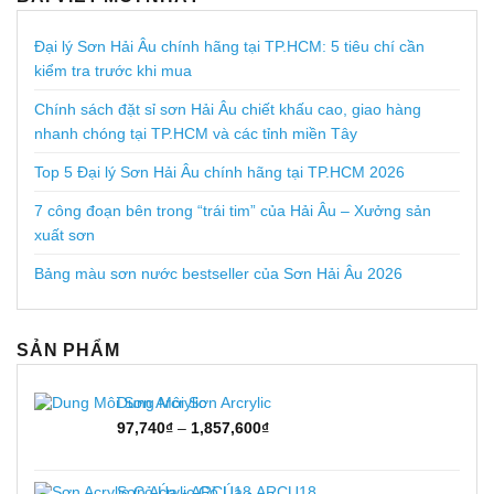
Đại lý Sơn Hải Âu chính hãng tại TP.HCM: 5 tiêu chí cần
kiểm tra trước khi mua
Chính sách đặt sỉ sơn Hải Âu chiết khấu cao, giao hàng
nhanh chóng tại TP.HCM và các tỉnh miền Tây
Top 5 Đại lý Sơn Hải Âu chính hãng tại TP.HCM 2026
7 công đoạn bên trong “trái tim” của Hải Âu – Xưởng sản
xuất sơn
Bảng màu sơn nước bestseller của Sơn Hải Âu 2026
SẢN PHẨM
Dung Môi Sơn Arcrylic
Khoảng
97,740
₫
–
1,857,600
₫
giá:
từ
97,740₫
Sơn Acrylic Cỏ Úa - ARCU18