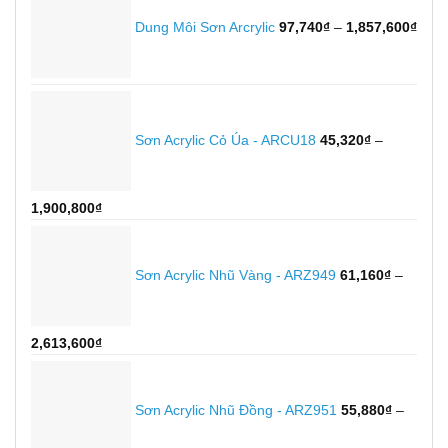
giá:
từ
Dung Môi Sơn Arcrylic
97,740
₫
–
1,857,600
₫
97,7
đến
1,85
Sơn Acrylic Cỏ Úa - ARCU18
45,320
₫
–
Khoảng
1,900,800
₫
giá:
từ
45,320₫
Sơn Acrylic Nhũ Vàng - ARZ949
61,160
₫
–
đến
1,900,800₫
Khoảng
2,613,600
₫
giá:
từ
61,160₫
Sơn Acrylic Nhũ Đồng - ARZ951
55,880
₫
–
đến