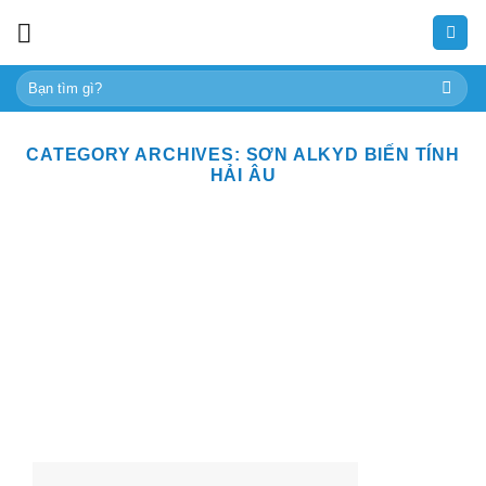
Skip
to
content
Tìm
kiếm:
CATEGORY ARCHIVES:
SƠN ALKYD BIẾN TÍNH
HẢI ÂU