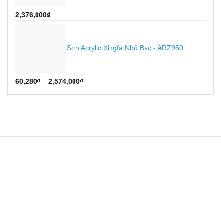
2,613,600₫
Khoảng
2,376,000
₫
giá:
từ
55,880₫
Sơn Acrylic Xingfa Nhũ Bạc - ARZ950
đến
2,376,000₫
Khoảng
60,280
₫
–
2,574,000
₫
giá:
từ
60,280₫
đến
2,574,000₫