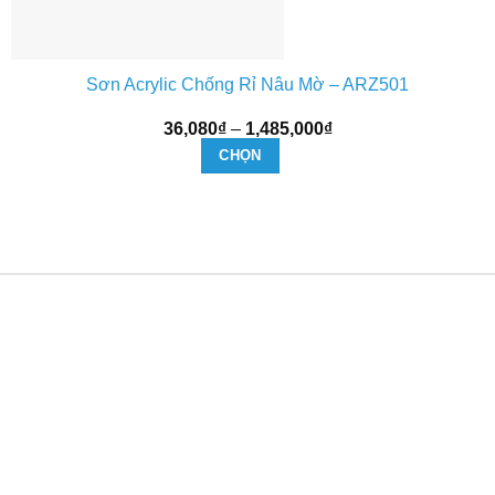
Sơn Acrylic Chống Rỉ Nâu Mờ – ARZ501
Khoảng
36,080
₫
–
1,485,000
₫
giá:
CHỌN
từ
36,080₫
Sản
đến
phẩm
1,485,000₫
này
có
nhiều
biến
thể.
Các
tùy
chọn
có
thể