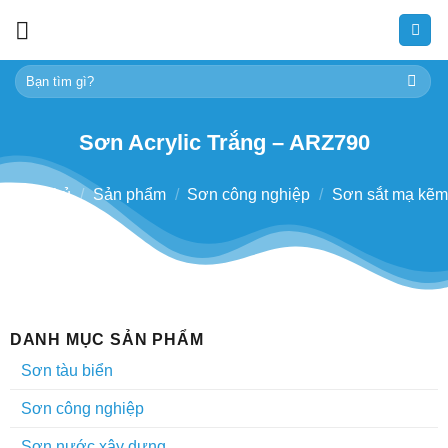
Skip
to
content
Tìm
kiếm:
Sơn Acrylic Trắng – ARZ790
Trang chủ
/
Sản phẩm
/
Sơn công nghiệp
/
Sơn sắt mạ kẽm
DANH MỤC SẢN PHẨM
Sơn tàu biển
Sơn công nghiệp
Sơn nước xây dựng