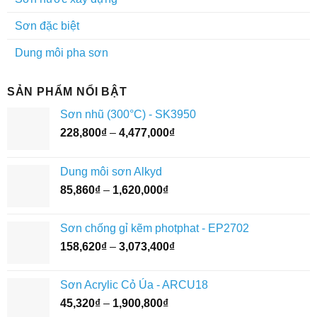
Sơn đặc biệt
Dung môi pha sơn
SẢN PHẨM NỔI BẬT
Sơn nhũ (300°C) - SK3950
Khoảng
228,800
₫
–
4,477,000
₫
giá:
từ
Dung môi sơn Alkyd
228,800₫
Khoảng
85,860
₫
–
1,620,000
₫
đến
giá:
4,477,000₫
từ
Sơn chống gỉ kẽm photphat - EP2702
85,860₫
Khoảng
158,620
₫
–
3,073,400
₫
đến
giá:
1,620,000₫
từ
Sơn Acrylic Cỏ Úa - ARCU18
158,620₫
Khoảng
45,320
₫
–
1,900,800
₫
đến