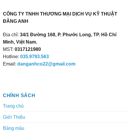
được
chọn
CÔNG TY TNHH THƯƠNG MẠI DỊCH VỤ KỸ THUẬT
trên
ĐĂNG ANH
trang
Địa chỉ:
34/1 Đường 168, P. Phước Long, TP. Hồ Chí
sản
Minh, Việt Nam.
phẩm
MST:
0317121980
Hotline:
035.9793.563
Email:
danganhco22@gmail.com
CHÍNH SÁCH
Trang chủ
Giới Thiệu
Bảng màu