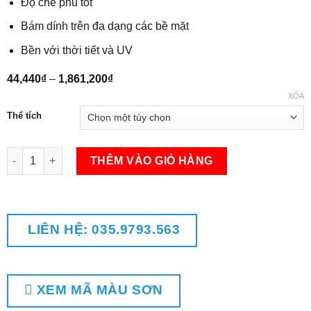
Độ che phủ tốt
Bám dính trên đa dạng các bề mặt
Bền với thời tiết và UV
Khoảng
44,440
₫
–
1,861,200
₫
giá:
XÓA
từ
44,440₫
Thể tích
đến
1,861,200₫
Sơn Acrylic Trắng - ARZ790 số lượng
THÊM VÀO GIỎ HÀNG
LIÊN HỆ: 035.9793.563
XEM MÃ MÀU SƠN