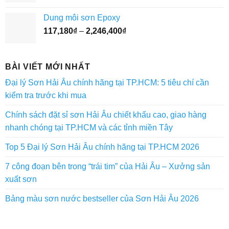
giá:
3,073,400₫
từ
Dung môi sơn Epoxy
45,320₫
Khoảng
117,180
₫
–
2,246,400
₫
đến
giá:
1,900,800₫
từ
117,180₫
BÀI VIẾT MỚI NHẤT
đến
Đại lý Sơn Hải Âu chính hãng tại TP.HCM: 5 tiêu chí cần
2,246,400₫
kiểm tra trước khi mua
Chính sách đặt sỉ sơn Hải Âu chiết khấu cao, giao hàng
nhanh chóng tại TP.HCM và các tỉnh miền Tây
Top 5 Đại lý Sơn Hải Âu chính hãng tại TP.HCM 2026
7 công đoạn bên trong “trái tim” của Hải Âu – Xưởng sản
xuất sơn
Bảng màu sơn nước bestseller của Sơn Hải Âu 2026