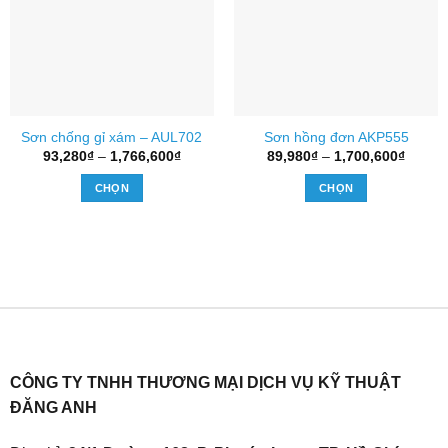
Sơn chống gỉ xám – AUL702
Sơn hồng đơn AKP555
Khoảng
Khoản
93,280
₫
–
1,766,600
₫
89,980
₫
–
1,700,600
₫
giá:
giá:
từ
từ
CHỌN
CHỌN
93,280₫
89,980
đến
đến
Sản
Sản
1,766,600₫
1,700,
phẩm
phẩm
này
này
có
có
nhiều
nhiều
biến
biến
thể.
thể.
Các
Các
tùy
tùy
CÔNG TY TNHH THƯƠNG MẠI DỊCH VỤ KỸ THUẬT
chọn
chọn
ĐĂNG ANH
có
có
thể
thể