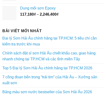
giá:
3,073,400₫
từ
Dung môi sơn Epoxy
45,320₫
Khoảng
117,180
₫
–
2,246,400
₫
đến
giá:
1,900,800₫
từ
117,180₫
BÀI VIẾT MỚI NHẤT
đến
Đại lý Sơn Hải Âu chính hãng tại TP.HCM: 5 tiêu chí cần
2,246,400₫
kiểm tra trước khi mua
Chính sách đặt sỉ sơn Hải Âu chiết khấu cao, giao hàng
nhanh chóng tại TP.HCM và các tỉnh miền Tây
Top 5 Đại lý Sơn Hải Âu chính hãng tại TP.HCM 2026
7 công đoạn bên trong “trái tim” của Hải Âu – Xưởng sản
xuất sơn
Bảng màu sơn nước bestseller của Sơn Hải Âu 2026