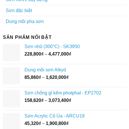
Sơn đặc biệt
Dung môi pha sơn
SẢN PHẨM NỔI BẬT
Sơn nhũ (300°C) - SK3950
Khoảng
228,800
₫
–
4,477,000
₫
giá:
từ
Dung môi sơn Alkyd
228,800₫
Khoảng
85,860
₫
–
1,620,000
₫
đến
giá:
4,477,000₫
từ
Sơn chống gỉ kẽm photphat - EP2702
85,860₫
Khoảng
158,620
₫
–
3,073,400
₫
đến
giá:
1,620,000₫
từ
Sơn Acrylic Cỏ Úa - ARCU18
158,620₫
Khoảng
45,320
₫
–
1,900,800
₫
đến