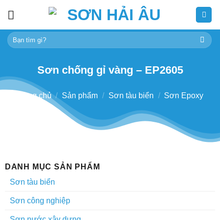
Skip
to
content
Tìm
kiếm:
Sơn chống gỉ vàng – EP2605
Trang chủ
/
Sản phẩm
/
Sơn tàu biển
/
Sơn Epoxy
DANH MỤC SẢN PHẨM
Sơn tàu biển
Sơn công nghiệp
Sơn nước xây dựng