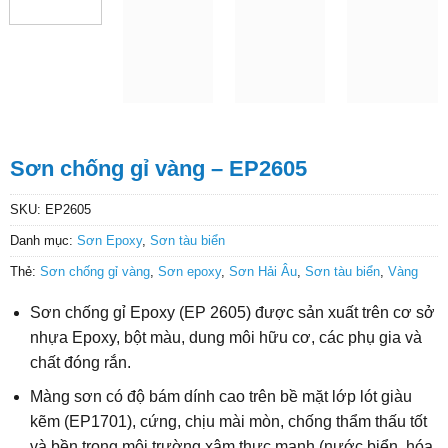
Sơn chống gỉ vàng – EP2605
SKU:
EP2605
Danh mục:
Sơn Epoxy
,
Sơn tàu biển
Thẻ:
Sơn chống gỉ vàng
,
Sơn epoxy
,
Sơn Hải Âu
,
Sơn tàu biển
,
Vàng
Sơn chống gỉ Epoxy (EP 2605) được sản xuất trên cơ sở
nhựa Epoxy, bột màu, dung môi hữu cơ, các phụ gia và
chất đóng rắn.
Màng sơn có độ bám dính cao trên bề mặt lớp lót giàu
kẽm (EP1701), cứng, chịu mài mòn, chống thẩm thấu tốt
và bền trong môi trường xâm thực mạnh (nước biển, hóa