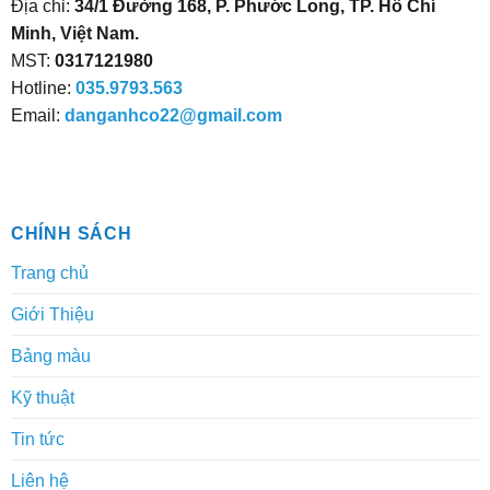
Địa chỉ:
34/1 Đường 168, P. Phước Long, TP. Hồ Chí
được
được
Minh, Việt Nam.
chọn
chọn
MST:
0317121980
trên
trên
trang
trang
Hotline:
035.9793.563
sản
sản
Email:
danganhco22@gmail.com
phẩm
phẩm
CHÍNH SÁCH
Trang chủ
Giới Thiệu
Bảng màu
Kỹ thuật
Tin tức
Liên hệ