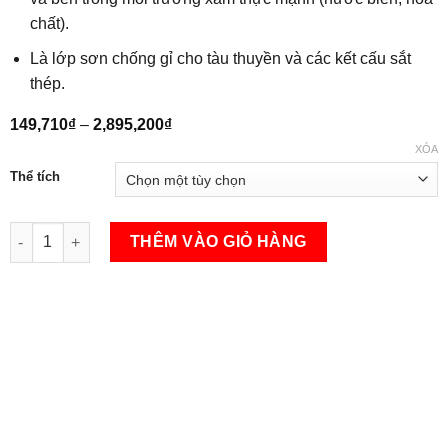
chất).
Là lớp sơn chống gỉ cho tàu thuyền và các kết cấu sắt
thép.
Khoảng
149,710
₫
–
2,895,200
₫
giá:
XÓA
từ
149,710₫
Thể tích
đến
2,895,200₫
Sơn chống gỉ vàng - EP2605 số lượng
THÊM VÀO GIỎ HÀNG