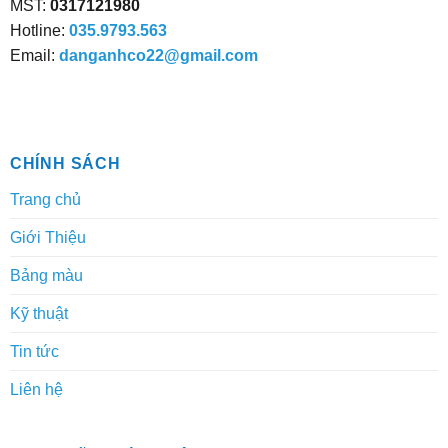
MST:
0317121980
trên
trên
trang
trang
Hotline:
035.9793.563
sản
sản
Email:
danganhco22@gmail.com
phẩm
phẩm
CHÍNH SÁCH
Trang chủ
Giới Thiệu
Bảng màu
Kỹ thuật
Tin tức
Liên hệ