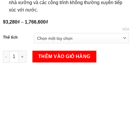
nhà xưởng và các công trình không thường xuyên tiếp
xúc với nước.
Khoảng
93,280
₫
–
1,766,600
₫
giá:
XÓA
từ
93,280₫
Thể tích
đến
1,766,600₫
Sơn chống gỉ xám - AUL702 số lượng
THÊM VÀO GIỎ HÀNG