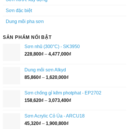
Sơn đặc biệt
Dung môi pha sơn
SẢN PHẨM NỔI BẬT
Sơn nhũ (300°C) - SK3950
Khoảng
228,800
₫
–
4,477,000
₫
giá:
từ
Dung môi sơn Alkyd
228,800₫
Khoảng
85,860
₫
–
1,620,000
₫
đến
giá:
4,477,000₫
từ
Sơn chống gỉ kẽm photphat - EP2702
85,860₫
Khoảng
158,620
₫
–
3,073,400
₫
đến
giá:
1,620,000₫
từ
Sơn Acrylic Cỏ Úa - ARCU18
158,620₫
Khoảng
45,320
₫
–
1,900,800
₫
đến