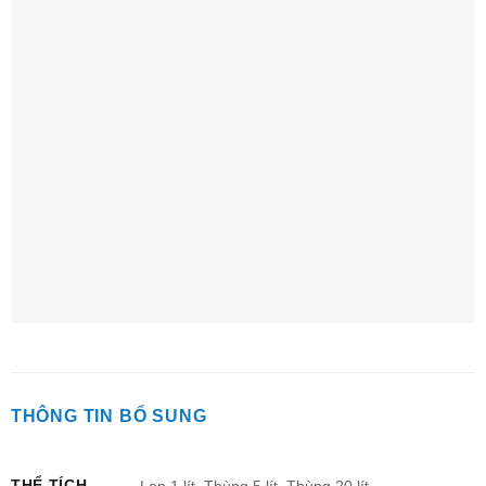
THÔNG TIN BỔ SUNG
THỂ TÍCH
Lon 1 lít, Thùng 5 lít, Thùng 20 lít