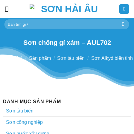
Skip
to
content
Tìm
kiếm:
Sơn chống gỉ xám – AUL702
Trang chủ
/
Sản phẩm
/
Sơn tàu biển
/
Sơn Alkyd biến tính
DANH MỤC SẢN PHẨM
Sơn tàu biển
Sơn công nghiệp
Sơn nước xây dựng