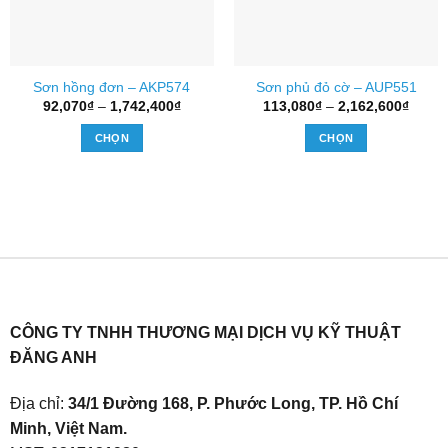
Sơn hồng đơn – AKP574
Sơn phủ đỏ cờ – AUP551
Khoảng
Khoả
92,070
₫
–
1,742,400
₫
113,080
₫
–
2,162,600
₫
giá:
giá:
từ
từ
CHỌN
CHỌN
92,070₫
113,0
đến
đến
Sản
Sản
1,742,400₫
2,162
phẩm
phẩm
này
này
có
có
nhiều
nhiều
biến
biến
thể.
thể.
Các
Các
tùy
tùy
CÔNG TY TNHH THƯƠNG MẠI DỊCH VỤ KỸ THUẬT
chọn
chọn
ĐĂNG ANH
có
có
thể
thể
Địa chỉ:
34/1 Đường 168, P. Phước Long, TP. Hồ Chí
được
được
Minh, Việt Nam.
chọn
chọn