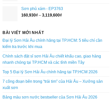
giá:
3,073,400₫
từ
Sơn phủ xám - EP3763
45,320₫
Khoảng
160,930
₫
–
3,119,600
₫
đến
giá:
1,900,800₫
từ
160,930₫
BÀI VIẾT MỚI NHẤT
đến
Đại lý Sơn Hải Âu chính hãng tại TP.HCM: 5 tiêu chí cần
3,119,600₫
kiểm tra trước khi mua
Chính sách đặt sỉ sơn Hải Âu chiết khấu cao, giao hàng
nhanh chóng tại TP.HCM và các tỉnh miền Tây
Top 5 Đại lý Sơn Hải Âu chính hãng tại TP.HCM 2026
7 công đoạn bên trong “trái tim” của Hải Âu – Xưởng sản
xuất sơn
Bảng màu sơn nước bestseller của Sơn Hải Âu 2026