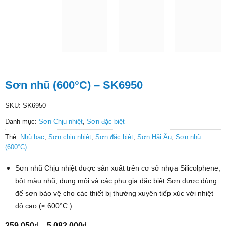
Sơn nhũ (600°C) – SK6950
SKU:
SK6950
Danh mục:
Sơn Chịu nhiệt
,
Sơn đặc biệt
Thẻ:
Nhũ bạc
,
Sơn chịu nhiệt
,
Sơn đặc biệt
,
Sơn Hải Âu
,
Sơn nhũ
(600°C)
Sơn nhũ Chịu nhiệt được sản xuất trên cơ sở nhựa Silicolphene,
bột màu nhũ, dung môi và các phụ gia đặc biệt.Sơn được dùng
để sơn bảo vệ cho các thiết bị thường xuyên tiếp xúc với nhiệt
độ cao (≤ 600°C ).
Khoảng
259,050
₫
–
5,082,000
₫