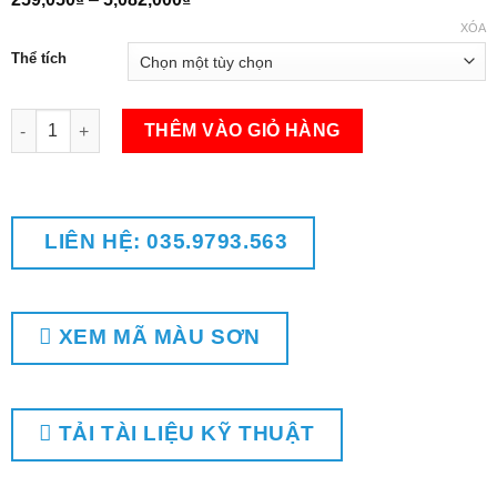
giá:
XÓA
từ
259,050₫
Thể tích
đến
5,082,000₫
Sơn nhũ (600°C) - SK6950 số lượng
THÊM VÀO GIỎ HÀNG
LIÊN HỆ: 035.9793.563
XEM MÃ MÀU SƠN
TẢI TÀI LIỆU KỸ THUẬT