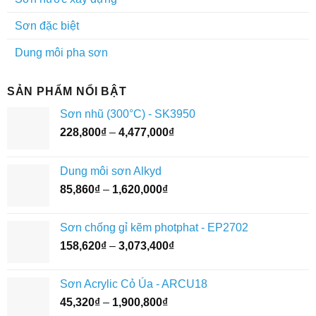
Sơn đặc biệt
Dung môi pha sơn
SẢN PHẨM NỔI BẬT
Sơn nhũ (300°C) - SK3950
Khoảng
228,800
₫
–
4,477,000
₫
giá:
từ
Dung môi sơn Alkyd
228,800₫
Khoảng
85,860
₫
–
1,620,000
₫
đến
giá:
4,477,000₫
từ
Sơn chống gỉ kẽm photphat - EP2702
85,860₫
Khoảng
158,620
₫
–
3,073,400
₫
đến
giá:
1,620,000₫
từ
Sơn Acrylic Cỏ Úa - ARCU18
158,620₫
Khoảng
45,320
₫
–
1,900,800
₫
đến