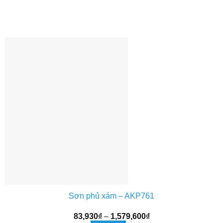
Sơn phủ xám – AKP761
Khoảng
83,930
₫
–
1,579,600
₫