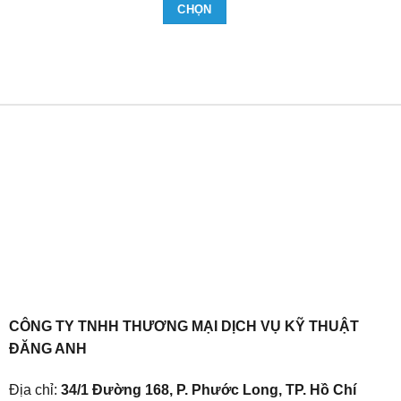
giá:
CHỌN
từ
83,930₫
Sản
đến
phẩm
1,579,600₫
này
có
nhiều
biến
thể.
Các
tùy
chọn
có
thể
được
chọn
CÔNG TY TNHH THƯƠNG MẠI DỊCH VỤ KỸ THUẬT
trên
ĐĂNG ANH
trang
Địa chỉ:
34/1 Đường 168, P. Phước Long, TP. Hồ Chí
sản