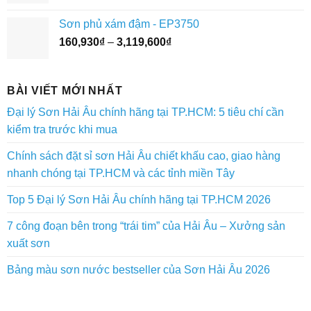
giá:
3,073,400₫
từ
Sơn phủ xám đậm - EP3750
45,320₫
Khoảng
160,930
₫
–
3,119,600
₫
đến
giá:
1,900,800₫
từ
160,930₫
BÀI VIẾT MỚI NHẤT
đến
Đại lý Sơn Hải Âu chính hãng tại TP.HCM: 5 tiêu chí cần
3,119,600₫
kiểm tra trước khi mua
Chính sách đặt sỉ sơn Hải Âu chiết khấu cao, giao hàng
nhanh chóng tại TP.HCM và các tỉnh miền Tây
Top 5 Đại lý Sơn Hải Âu chính hãng tại TP.HCM 2026
7 công đoạn bên trong “trái tim” của Hải Âu – Xưởng sản
xuất sơn
Bảng màu sơn nước bestseller của Sơn Hải Âu 2026