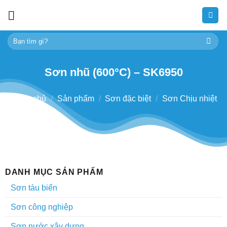
Skip
to
content
Tìm
kiếm:
Sơn nhũ (600°C) – SK6950
Trang chủ
/
Sản phẩm
/
Sơn đặc biệt
/
Sơn Chịu nhiệt
DANH MỤC SẢN PHẨM
Sơn tàu biển
Sơn công nghiệp
Sơn nước xây dựng