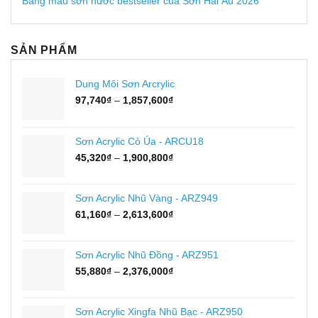
Bảng màu sơn nước bestseller của Sơn Hải Âu 2026
SẢN PHẨM
Dung Môi Sơn Arcrylic
Khoảng
97,740
₫
–
1,857,600
₫
giá:
từ
97,740₫
Sơn Acrylic Cỏ Úa - ARCU18
đến
Khoảng
45,320
₫
–
1,900,800
₫
1,857,600₫
giá:
từ
45,320₫
Sơn Acrylic Nhũ Vàng - ARZ949
đến
Khoảng
61,160
₫
–
2,613,600
₫
1,900,800₫
giá:
từ
61,160₫
Sơn Acrylic Nhũ Đồng - ARZ951
đến
Khoảng
55,880
₫
–
2,376,000
₫
2,613,600₫
giá:
từ
55,880₫
Sơn Acrylic Xingfa Nhũ Bạc - ARZ950