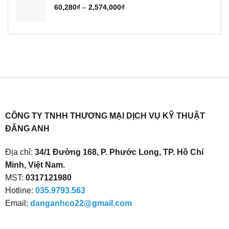
đến
Khoảng
60,280
₫
–
2,574,000
₫
2,376,000₫
giá:
từ
60,280₫
đến
2,574,000₫
CÔNG TY TNHH THƯƠNG MẠI DỊCH VỤ KỸ THUẬT
ĐĂNG ANH
Địa chỉ:
34/1 Đường 168, P. Phước Long, TP. Hồ Chí
Minh, Việt Nam.
MST:
0317121980
Hotline:
035.9793.563
Email:
danganhco22@gmail.com