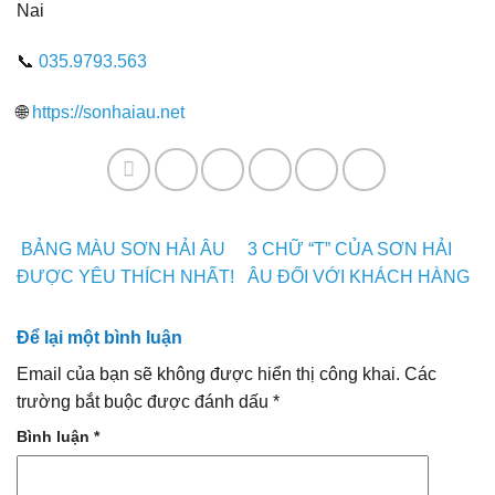
Nai
📞
035.9793.563
🌐
https://sonhaiau.net
BẢNG MÀU SƠN HẢI ÂU
3 CHỮ “T” CỦA SƠN HẢI
ĐƯỢC YÊU THÍCH NHẤT!
ÂU ĐỐI VỚI KHÁCH HÀNG
Để lại một bình luận
Email của bạn sẽ không được hiển thị công khai.
Các
trường bắt buộc được đánh dấu
*
Bình luận
*