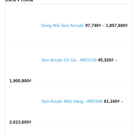
Kho
giá:
từ
Dung Môi Sơn Arcrylic
97,740
₫
–
1,857,600
₫
97,7
đến
1,85
Sơn Acrylic Cỏ Úa - ARCU18
45,320
₫
–
Khoảng
1,900,800
₫
giá:
từ
45,320₫
Sơn Acrylic Nhũ Vàng - ARZ949
61,160
₫
–
đến
1,900,800₫
Khoảng
2,613,600
₫
giá:
từ