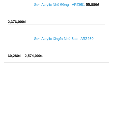
61,160₫
Sơn Acrylic Nhũ Đồng - ARZ951
55,880
₫
–
đến
2,613,600₫
Khoảng
2,376,000
₫
giá:
từ
55,880₫
Sơn Acrylic Xingfa Nhũ Bạc - ARZ950
đến
2,376,000₫
Khoảng
60,280
₫
–
2,574,000
₫
giá:
từ
60,280₫
đến
2,574,000₫