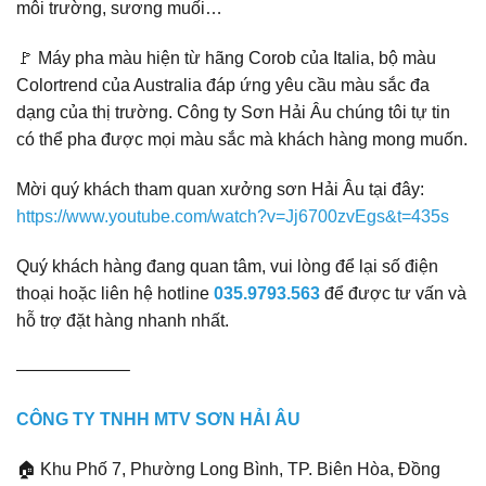
môi trường, sương muối…
🚩 Máy pha màu hiện từ hãng Corob của Italia, bộ màu
Colortrend của Australia đáp ứng yêu cầu màu sắc đa
dạng của thị trường. Công ty Sơn Hải Âu chúng tôi tự tin
có thể pha được mọi màu sắc mà khách hàng mong muốn.
Mời quý khách tham quan xưởng sơn Hải Âu tại đây:
https://www.youtube.com/watch?v=Jj6700zvEgs&t=435s
Quý khách hàng đang quan tâm, vui lòng để lại số điện
thoại hoặc liên hệ hotline
035.9793.563
để được tư vấn và
hỗ trợ đặt hàng nhanh nhất.
——————–
CÔNG TY TNHH MTV SƠN HẢI ÂU
🏠 Khu Phố 7, Phường Long Bình, TP. Biên Hòa, Đồng