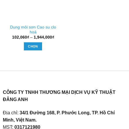
Dung môi sơn Cao su clo
hoá
Khoảng
102,060
₫
–
1,944,000
₫
giá:
từ
CHỌN
102,060₫
đến
Sản
1,944,000₫
phẩm
này
có
nhiều
biến
thể.
CÔNG TY TNHH THƯƠNG MẠI DỊCH VỤ KỸ THUẬT
Các
ĐĂNG ANH
tùy
chọn
Địa chỉ:
34/1 Đường 168, P. Phước Long, TP. Hồ Chí
có
Minh, Việt Nam.
thể
được
MST:
0317121980