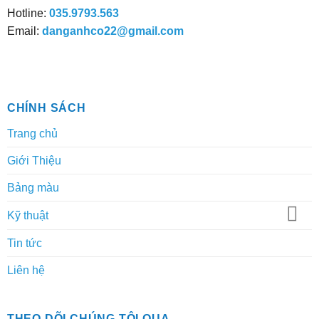
chọn
Hotline:
035.9793.563
trên
Email:
danganhco22@gmail.com
trang
sản
phẩm
CHÍNH SÁCH
Trang chủ
Giới Thiệu
Bảng màu
Kỹ thuật
Tin tức
Liên hệ
THEO DÕI CHÚNG TÔI QUA