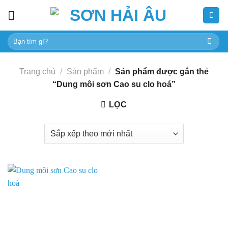
Skip
to
content
Tìm
kiếm:
Trang chủ
/
Sản phẩm
/
Sản phẩm được gắn thẻ
“Dung môi sơn Cao su clo hoá”
LỌC