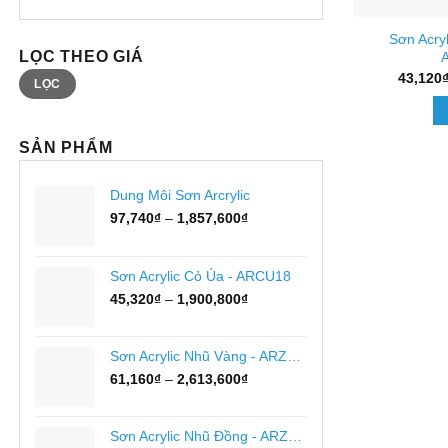
Sơn Acryl
LỌC THEO GIÁ
Giá
Giá
43,120
LỌC
tối
tối
thiểu
đa
SẢN PHẨM
Dung Môi Sơn Arcrylic
Khoảng
97,740
₫
–
1,857,600
₫
giá:
từ
97,740₫
Sơn Acrylic Cỏ Úa - ARCU18
đến
Khoảng
45,320
₫
–
1,900,800
₫
1,857,600₫
giá:
từ
45,320₫
Sơn Acrylic Nhũ Vàng - ARZ949
đến
Khoảng
61,160
₫
–
2,613,600
₫
1,900,800₫
giá:
từ
61,160₫
Sơn Acrylic Nhũ Đồng - ARZ951