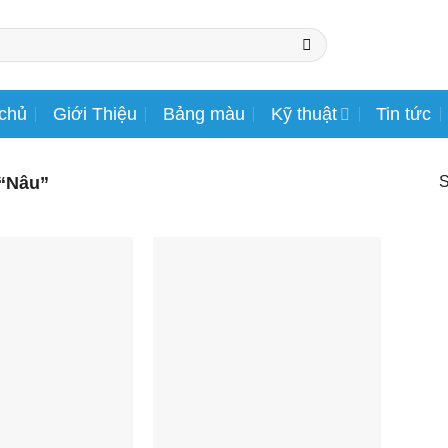
 chủ
Giới Thiệu
Bảng màu
Kỹ thuật
Tin tức
“Nâu”
S