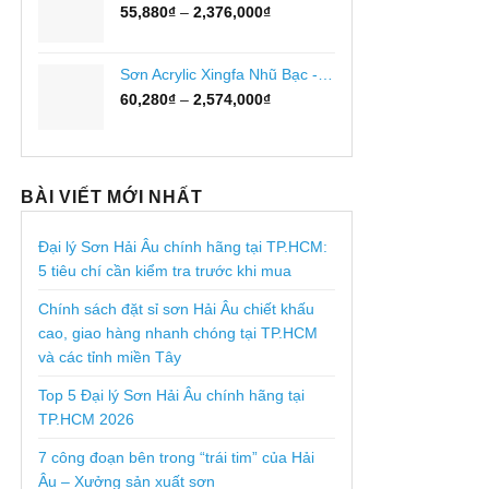
đến
Khoảng
55,880
₫
–
2,376,000
₫
2,613,600₫
giá:
từ
55,880₫
Sơn Acrylic Xingfa Nhũ Bạc - ARZ950
đến
Khoảng
60,280
₫
–
2,574,000
₫
2,376,000₫
giá:
từ
60,280₫
đến
BÀI VIẾT MỚI NHẤT
2,574,000₫
Đại lý Sơn Hải Âu chính hãng tại TP.HCM:
5 tiêu chí cần kiểm tra trước khi mua
Chính sách đặt sỉ sơn Hải Âu chiết khấu
cao, giao hàng nhanh chóng tại TP.HCM
và các tỉnh miền Tây
Top 5 Đại lý Sơn Hải Âu chính hãng tại
TP.HCM 2026
7 công đoạn bên trong “trái tim” của Hải
Âu – Xưởng sản xuất sơn