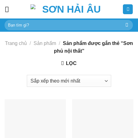
Skip
to
content
Tìm
kiếm:
Trang chủ
/
Sản phẩm
/
Sản phẩm được gắn thẻ “Sơn
phủ nội thất”
LỌC