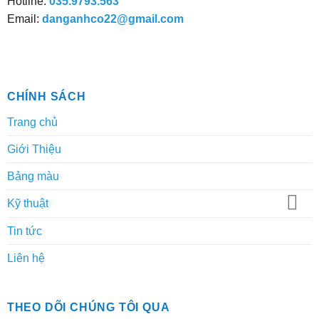
Hotline:
035.9793.563
trên
Email:
danganhco22@gmail.com
trang
sản
phẩm
CHÍNH SÁCH
Trang chủ
Giới Thiệu
Bảng màu
Kỹ thuật
Tin tức
Liên hệ
THEO DÕI CHÚNG TÔI QUA