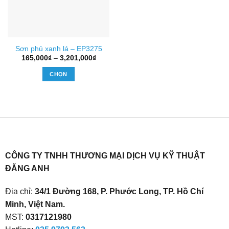
Sơn phủ xanh lá – EP3275
Khoảng
165,000
₫
–
3,201,000
₫
giá:
từ
CHỌN
165,000₫
đến
Sản
3,201,000₫
phẩm
này
có
nhiều
biến
thể.
CÔNG TY TNHH THƯƠNG MẠI DỊCH VỤ KỸ THUẬT
Các
ĐĂNG ANH
tùy
chọn
Địa chỉ:
34/1 Đường 168, P. Phước Long, TP. Hồ Chí
có
Minh, Việt Nam.
thể
được
MST:
0317121980
chọn