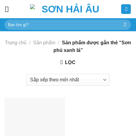
Skip
to
content
Tìm
kiếm:
Trang chủ
/
Sản phẩm
/
Sản phẩm được gắn thẻ “Sơn
phủ xanh lá”
LỌC