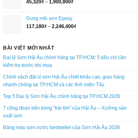
Khoảng
45,320
₫
–
1,900,800
₫
đến
giá:
3,073,400₫
từ
Dung môi sơn Epoxy
45,320₫
Khoảng
117,180
₫
–
2,246,400
₫
đến
giá:
1,900,800₫
từ
117,180₫
BÀI VIẾT MỚI NHẤT
đến
Đại lý Sơn Hải Âu chính hãng tại TP.HCM: 5 tiêu chí cần
2,246,400₫
kiểm tra trước khi mua
Chính sách đặt sỉ sơn Hải Âu chiết khấu cao, giao hàng
nhanh chóng tại TP.HCM và các tỉnh miền Tây
Top 5 Đại lý Sơn Hải Âu chính hãng tại TP.HCM 2026
7 công đoạn bên trong “trái tim” của Hải Âu – Xưởng sản
xuất sơn
Bảng màu sơn nước bestseller của Sơn Hải Âu 2026