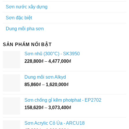
Sơn nước xây dựng
Sơn đặc biệt
Dung môi pha sơn
SẢN PHẨM NỔI BẬT
Sơn nhũ (300°C) - SK3950
Khoảng
228,800
₫
–
4,477,000
₫
giá:
từ
Dung môi sơn Alkyd
228,800₫
Khoảng
85,860
₫
–
1,620,000
₫
đến
giá:
4,477,000₫
từ
Sơn chống gỉ kẽm photphat - EP2702
85,860₫
Khoảng
158,620
₫
–
3,073,400
₫
đến
giá:
1,620,000₫
từ
Sơn Acrylic Cỏ Úa - ARCU18
158,620₫