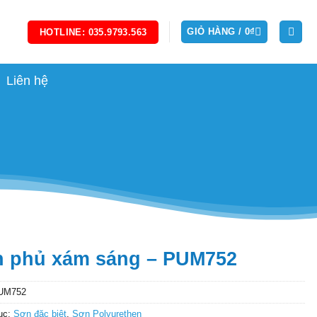
GIỎ HÀNG /
0
₫
HOTLINE: 035.9793.563
Liên hệ
 phủ xám sáng – PUM752
UM752
ục:
Sơn đặc biệt
,
Sơn Polyurethen