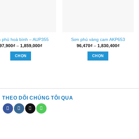
 phủ hoà bình – AUP355
Sơn phủ vàng cam AKP653
Khoảng
Khoảng
97,900
₫
–
1,859,000
₫
96,470
₫
–
1,830,400
₫
giá:
giá:
từ
từ
CHỌN
CHỌN
97,900₫
96,470₫
đến
đến
Sản
Sản
1,859,000₫
1,830,400
phẩm
phẩm
này
này
có
có
nhiều
nhiều
THEO DÕI CHÚNG TÔI QUA
biến
biến
thể.
thể.
Các
Các
tùy
tùy
chọn
chọn
có
có