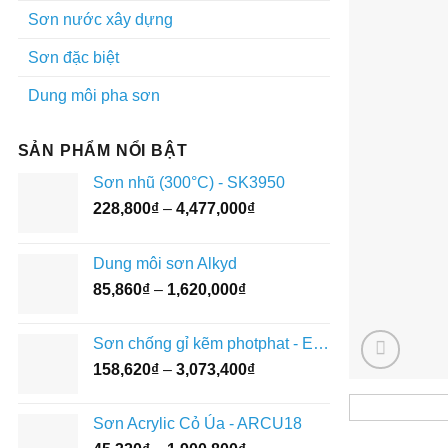
Sơn nước xây dựng
Sơn đặc biệt
Dung môi pha sơn
SẢN PHẨM NỔI BẬT
Sơn nhũ (300°C) - SK3950
Khoảng
228,800
₫
–
4,477,000
₫
giá:
từ
Dung môi sơn Alkyd
228,800₫
Khoảng
85,860
₫
–
1,620,000
₫
đến
giá:
4,477,000₫
từ
Sơn chống gỉ kẽm photphat - EP2702
85,860₫
Khoảng
158,620
₫
–
3,073,400
₫
đến
giá:
1,620,000₫
từ
Sơn Acrylic Cỏ Úa - ARCU18
158,620₫