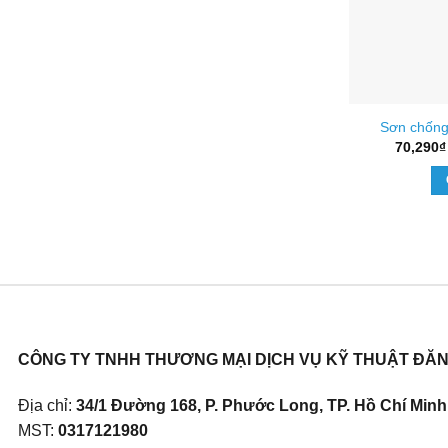
Sơn chống
70,290
₫
CÔNG TY TNHH THƯƠNG MẠI DỊCH VỤ KỸ THUẬT ĐĂ
Địa chỉ:
34/1 Đường 168, P. Phước Long, TP. Hồ Chí Minh,
MST:
0317121980