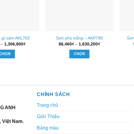
 gỉ xám AKL702
Sơn phủ trắng – AKP790
Sơn
Khoảng
Khoảng
–
1,306,800
₫
86,460
₫
–
1,630,200
₫
giá:
giá:
từ
từ
CHỌN
CHỌN
70,290₫
86,460₫
đến
đến
Sản
Sản
1,306,800₫
1,630,200₫
phẩm
phẩm
này
này
có
có
nhiều
nhiều
CHÍNH SÁCH
biến
biến
thể.
thể.
Trang chủ
NG ANH
Các
Các
tùy
tùy
Giới Thiệu
 Việt Nam.
chọn
chọn
Bảng màu
có
có