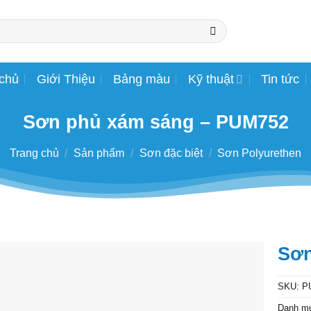
 chủ
Giới Thiệu
Bảng màu
Kỹ thuật
Tin tức
Sơn phủ xám sáng – PUM752
Trang chủ
/
Sản phẩm
/
Sơn đặc biệt
/
Sơn Polyurethen
Sơn
SKU:
P
Danh m