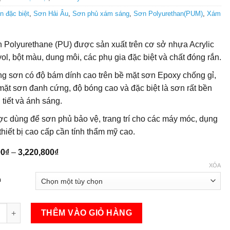
n đặc biệt
,
Sơn Hải Âu
,
Sơn phủ xám sáng
,
Sơn Polyurethan(PUM)
,
Xám
 Polyurethane (PU) được sản xuất trên cơ sở nhựa Acrylic
yol, bột màu, dung môi, các phụ gia đặc biệt và chất đóng rắn.
g sơn có độ bám dính cao trên bề mặt sơn Epoxy chống gỉ,
mặt sơn đanh cứng, độ bóng cao và đặc biệt là sơn rất bền
 tiết và ánh sáng.
c dùng để sơn phủ bảo vệ, trang trí cho các máy móc, dụng
 thiết bị cao cấp cần tính thẩm mỹ cao.
Khoảng
90
₫
–
3,220,800
₫
giá:
XÓA
từ
165,990₫
h
đến
3,220,800₫
ủ xám sáng - PUM752 số lượng
THÊM VÀO GIỎ HÀNG