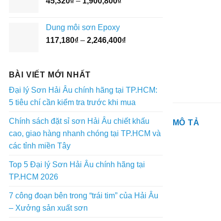
Khoảng
45,320
₫
–
1,900,800
₫
đến
giá:
3,073,400₫
từ
Dung môi sơn Epoxy
45,320₫
Khoảng
117,180
₫
–
2,246,400
₫
đến
giá:
1,900,800₫
từ
117,180₫
BÀI VIẾT MỚI NHẤT
đến
Đại lý Sơn Hải Âu chính hãng tại TP.HCM:
2,246,400₫
5 tiêu chí cần kiểm tra trước khi mua
Chính sách đặt sỉ sơn Hải Âu chiết khấu
MÔ TẢ
cao, giao hàng nhanh chóng tại TP.HCM và
các tỉnh miền Tây
Top 5 Đại lý Sơn Hải Âu chính hãng tại
TP.HCM 2026
7 công đoạn bên trong “trái tim” của Hải Âu
– Xưởng sản xuất sơn