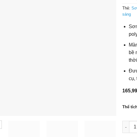
Thẻ:
Sơ
sáng
Sơn
pol
Màn
bề 
thời
Đượ
cụ,
165,9
Thể tíc
Sơn ph